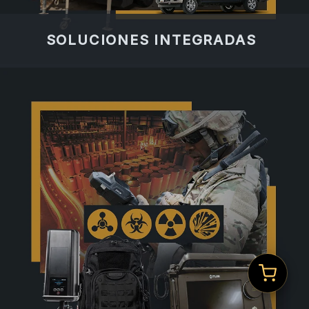
SOLUCIONES INTEGRADAS